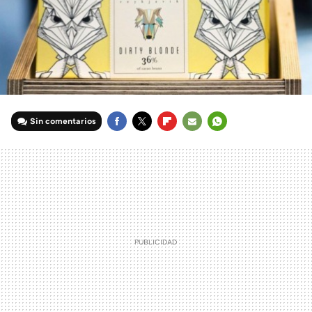
Sin comentarios
FACEBOOK
TWITTER
FLIPBOARD
E-
WHATSAPP
MAIL