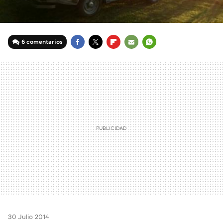
6 comentarios
FACEBOOK
TWITTER
FLIPBOARD
E-
WHATSAPP
MAIL
30 Julio 2014